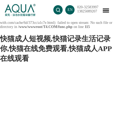
Warning
: mkdir(): No space left on device in
020-32583997
EN
/www/wwwroot/T4.COM/func.php
on line
127
13825089207
Warning
: file_put_contents(./cachefile_yuan/mix-
with.com/cache/6d/373cc/a1c7e.html): failed to open stream: No such file or
directory in
/www/wwwroot/T4.COM/func.php
on line
115
快猫成人短视频,快猫记录生活记录
你,快猫在线免费观看,快猫成人APP
在线观看