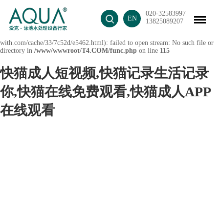
Warning
: mkdir(): No space left on device in
020-32583997
EN
/www/wwwroot/T4.COM/func.php
on line
127
13825089207
Warning
: file_put_contents(./cachefile_yuan/mix-
with.com/cache/33/7c52d/e5462.html): failed to open stream: No such file or
directory in
/www/wwwroot/T4.COM/func.php
on line
115
快猫成人短视频,快猫记录生活记录
你,快猫在线免费观看,快猫成人APP
在线观看