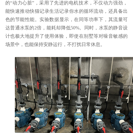
的
“动力心脏”，采用了先进的电机技术，不仅动力强劲，
能快速推动快猫记录生活记录你水的循环流动，还具备出
色的节能性能。
实验数据显示，在同等功率下，其流量可
达普通水泵的
2倍，能耗却降低50%。
同时，水泵的静音设
计也极大地提升了使用体验，即使在别墅等对噪音敏感的
场景中，也能保持安静运行，不打扰日常休息。